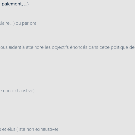
 paiement, …)
aire,…) ou par oral.
ous aident à atteindre les objectifs énoncés dans cette politique d
e non exhaustive) :
et élus (liste non exhaustive)