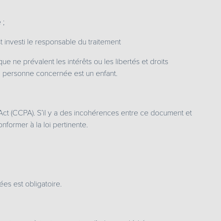
 ;
st investi le responsable du traitement
ue ne prévalent les intérêts ou les libertés et droits
 personne concernée est un enfant.
y Act (CCPA). S’il y a des incohérences entre ce document et
nformer à la loi pertinente.
es est obligatoire.