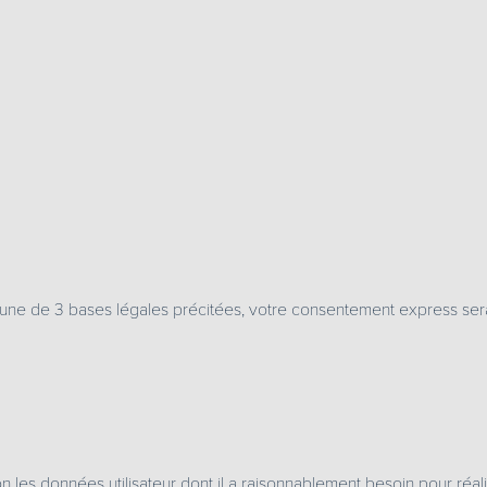
’une de 3 bases légales précitées, votre consentement express serai
es données utilisateur dont il a raisonnablement besoin pour réalis