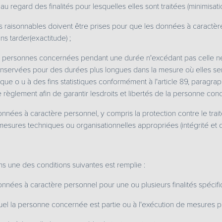
au regard des finalités pour lesquelles elles sont traitées (minimisat
res raisonnables doivent être prises pour que les données à caractèr
ns tarder(exactitude) ;
s personnes concernées pendant une durée n'excédant pas celle néce
nservées pour des durées plus longues dans la mesure où elles sero
torique o u à des fins statistiques conformément à l'article 89, parag
règlement afin de garantir lesdroits et libertés de la personne conce
nnées à caractère personnel, y compris la protection contre le traitem
mesures techniques ou organisationnelles appropriées (intégrité et co
ins une des conditions suivantes est remplie :
nnées à caractère personnel pour une ou plusieurs finalités spécifi
uquel la personne concernée est partie ou à l'exécution de mesures p