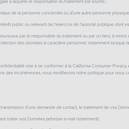
égale à laquelle le responsable du traitement est soumis ;
s vitaux de la personne concernée ou d'une autre personne physique
intérêt public ou relevant de l'exercice de l'autorité publique dont e
 poursuivis par le responsable du traitement ou par un tiers, à moins q
otection des données à caractère personnel, notamment lorsque la
e confidentialité vise à se conformer à la California Consumer Privac
atons des incohérences, nous modifierons notre politique pour nous co
 transmission d’une demande de contact, le traitement de vos Donné
ns traiter vos Données (adresse e-mail notamment).