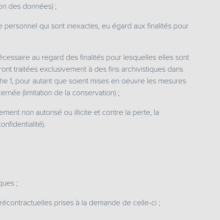
ion des données) ;
e personnel qui sont inexactes, eu égard aux finalités pour
ssaire au regard des finalités pour lesquelles elles sont
nt traitées exclusivement à des fins archivistiques dans
raphe 1, pour autant que soient mises en oeuvre les mesures
rnée (limitation de la conservation) ;
ent non autorisé ou illicite et contre la perte, la
nfidentialité).
ques ;
récontractuelles prises à la demande de celle-ci ;