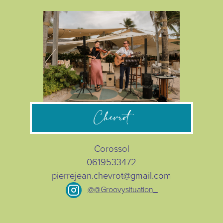
Chevrot
Corossol
0619533472
pierrejean.chevrot@gmail.com
@@Groovysituation_