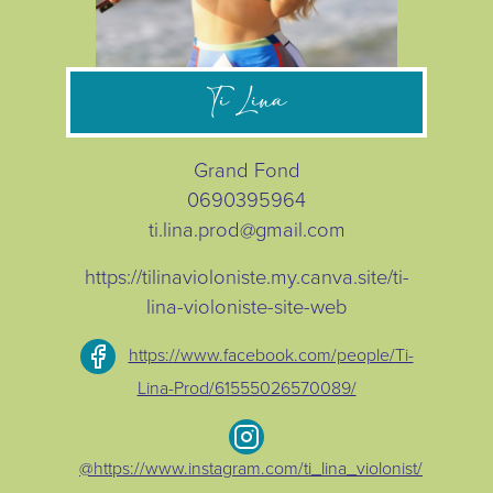
Ti Lina
Grand Fond
0690395964
ti.lina.prod@gmail.com
https://tilinavioloniste.my.canva.site/ti-
lina-violoniste-site-web
https://www.facebook.com/people/Ti-
Lina-Prod/61555026570089/
@https://www.instagram.com/ti_lina_violonist/