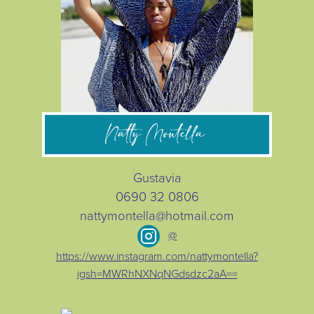
Natty Montella
Gustavia
0690 32 0806
nattymontella@hotmail.com
@
https://www.instagram.com/nattymontella?
igsh=MWRhNXNqNGdsdzc2aA==