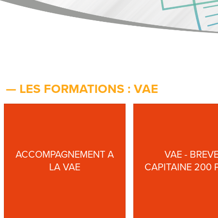
— LES FORMATIONS : VAE
ACCOMPAGNEMENT A
VAE - BREV
LA VAE
CAPITAINE 200 